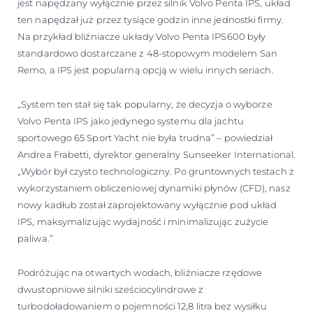
jest napędzany wyłącznie przez silnik Volvo Penta IPS, układ
ten napędzał już przez tysiące godzin inne jednostki firmy.
Na przykład bliźniacze układy Volvo Penta IPS600 były
standardowo dostarczane z 48-stopowym modelem San
Remo, a IPS jest popularną opcją w wielu innych seriach.
„System ten stał się tak popularny, że decyzja o wyborze
Volvo Penta IPS jako jedynego systemu dla jachtu
sportowego 65 Sport Yacht nie była trudna” – powiedział
Andrea Frabetti, dyrektor generalny Sunseeker International.
„Wybór był czysto technologiczny. Po gruntownych testach z
wykorzystaniem obliczeniowej dynamiki płynów (CFD), nasz
nowy kadłub został zaprojektowany wyłącznie pod układ
IPS, maksymalizując wydajność i minimalizując zużycie
paliwa.”
Podróżując na otwartych wodach, bliźniacze rzędowe
dwustopniowe silniki sześciocylindrowe z
turbodoładowaniem o pojemności 12,8 litra bez wysiłku