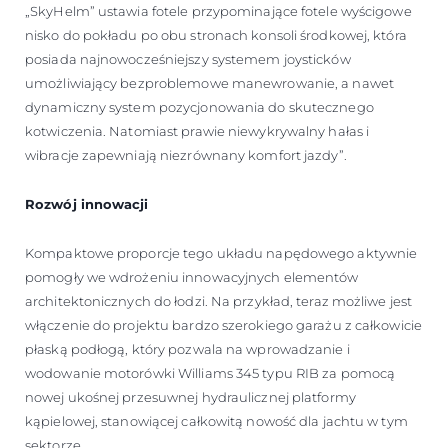
„SkyHelm” ustawia fotele przypominające fotele wyścigowe
nisko do pokładu po obu stronach konsoli środkowej, która
posiada najnowocześniejszy systemem joysticków
umożliwiający bezproblemowe manewrowanie, a nawet
dynamiczny system pozycjonowania do skutecznego
kotwiczenia. Natomiast prawie niewykrywalny hałas i
wibracje zapewniają niezrównany komfort jazdy”.
Rozwój innowacji
Kompaktowe proporcje tego układu napędowego aktywnie
pomogły we wdrożeniu innowacyjnych elementów
architektonicznych do łodzi. Na przykład, teraz możliwe jest
włączenie do projektu bardzo szerokiego garażu z całkowicie
płaską podłogą, który pozwala na wprowadzanie i
wodowanie motorówki Williams 345 typu RIB za pomocą
nowej ukośnej przesuwnej hydraulicznej platformy
kąpielowej, stanowiącej całkowitą nowość dla jachtu w tym
sektorze.