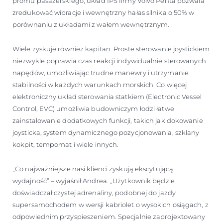
promu pasażerskiego, układ IPS firmy Volvo Penta pozwala
zredukować wibracje i wewnętrzny hałas silnika o 50% w
porównaniu z układami z wałem wewnętrznym.
Wiele zyskuje również kapitan. Proste sterowanie joystickiem
niezwykle poprawia czas reakcji indywidualnie sterowanych
napędów, umożliwiając trudne manewry i utrzymanie
stabilności w każdych warunkach morskich. Co więcej
elektroniczny układ sterowania statkiem (Electronic Vessel
Control, EVC) umożliwia budowniczym łodzi łatwe
zainstalowanie dodatkowych funkcji, takich jak dokowanie
joysticka, system dynamicznego pozycjonowania, szklany
kokpit, tempomat i wiele innych.
„Co najważniejsze nasi klienci zyskują ekscytującą
wydajność” – wyjaśnił Andrea. „Użytkownik będzie
doświadczał czystej adrenaliny, podobnej do jazdy
supersamochodem w wersji kabriolet o wysokich osiągach, z
odpowiednim przyspieszeniem. Specjalnie zaprojektowany