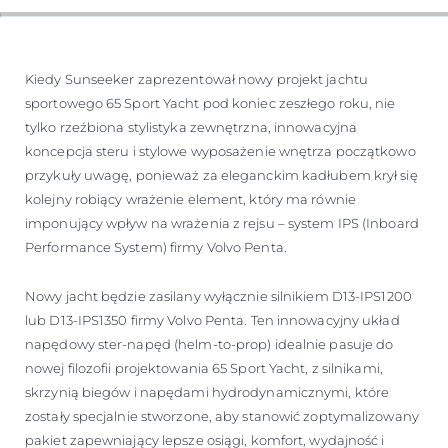
WYCEŃ SWOJĄ ŁÓDŹ
Kiedy Sunseeker zaprezentował nowy projekt jachtu
sportowego 65 Sport Yacht pod koniec zeszłego roku, nie
tylko rzeźbiona stylistyka zewnętrzna, innowacyjna
koncepcja steru i stylowe wyposażenie wnętrza początkowo
przykuły uwagę, ponieważ za eleganckim kadłubem krył się
kolejny robiący wrażenie element, który ma równie
imponujący wpływ na wrażenia z rejsu – system IPS (Inboard
Performance System) firmy Volvo Penta.
Nowy jacht będzie zasilany wyłącznie silnikiem D13-IPS1200
lub D13-IPS1350 firmy Volvo Penta. Ten innowacyjny układ
napędowy ster-napęd (helm-to-prop) idealnie pasuje do
nowej filozofii projektowania 65 Sport Yacht, z silnikami,
skrzynią biegów i napędami hydrodynamicznymi, które
zostały specjalnie stworzone, aby stanowić zoptymalizowany
pakiet zapewniający lepsze osiągi, komfort, wydajność i