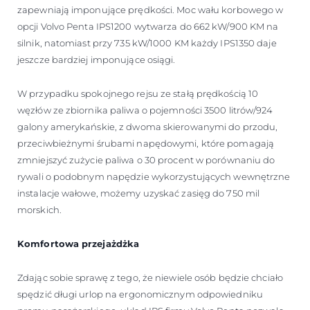
zapewniają imponujące prędkości. Moc wału korbowego w
opcji Volvo Penta IPS1200 wytwarza do 662 kW/900 KM na
silnik, natomiast przy 735 kW/1000 KM każdy IPS1350 daje
jeszcze bardziej imponujące osiągi.
W przypadku spokojnego rejsu ze stałą prędkością 10
węzłów ze zbiornika paliwa o pojemności 3500 litrów/924
galony amerykańskie, z dwoma skierowanymi do przodu,
przeciwbieżnymi śrubami napędowymi, które pomagają
zmniejszyć zużycie paliwa o 30 procent w porównaniu do
rywali o podobnym napędzie wykorzystujących wewnętrzne
instalacje wałowe, możemy uzyskać zasięg do 750 mil
morskich.
Komfortowa przejażdżka
Zdając sobie sprawę z tego, że niewiele osób będzie chciało
spędzić długi urlop na ergonomicznym odpowiedniku