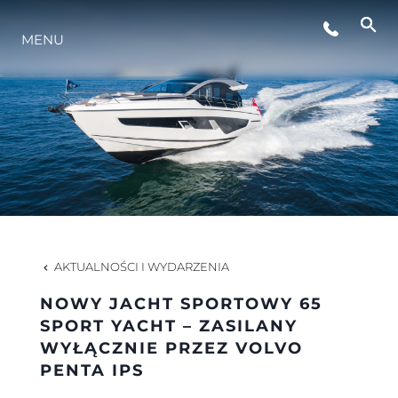
WYDARZENIA
MENU
STYL ŻYCIA
INNOWACJA
PRZEDSIĘBIORSTWO
AKTUALNOŚCI I WYDARZENIA
ZESPÓŁ
NOWY JACHT SPORTOWY 65
SPORT YACHT – ZASILANY
WYŁĄCZNIE PRZEZ VOLVO
TRADYCJA
PENTA IPS