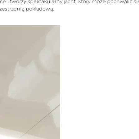
e i tworzy spektakularny jacht, który może pochwalić s
rzestrzenią pokładową.