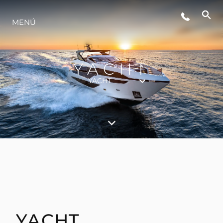
EVENTOS
MENÚ
ESTILO DE VIDA
YACHT
YACHT
INNOVACIÓN
¿QUIÉNES SOMOS?
EL EQUIPO
HISTORIA
YACHT