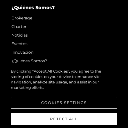
¿Quiénes Somos?
Brokerage
Charter
Noticias
Eventos
Innovación
¿Quiénes Somos?
El Equipo
By clicking “Accept All Cookies”, you agree to the
storing of cookies on your device to enhance site
Estilo De Vida
navigation, analyze site usage, and assist in our
Historia
marketing efforts.
Valore Su Embarcación
COOKIES SETTINGS
REJECT ALL