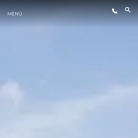
EVENTOS
MENÚ
ESTILO DE VIDA
INNOVACIÓN
¿QUIÉNES SOMOS?
EL EQUIPO
HISTORIA