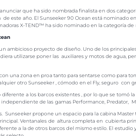
Legal
¿Quién
nunciar que ha sido nombrada finalista en dos categor
POLÍTICA DE PRIVACIDAD
Brokera
n de este año. El Sunseeker 90 Ocean está nominado en 
DECLARACIÓN EN CONTRA
Charter
madoras X-TEND™ ha sido nominado en la categoría de m
DE LA ESCLAVITUD
okies
Noticias
MODERNA
cean
Eventos
TERMINOS Y CONDICIONES
n ambicioso proyecto de diseño. Uno de los principales
Innovaci
POLÍTICA DE COOKIES
era utilizarse poner las auxiliares y motos de agua, pe
¿Quiéne
OFERTAS DE TRABAJO
El Equip
 con una zona en proa tanto para sentarse como para tom
Estilo De
lquier otro Sunseeker , cómodo en el Fly, seguro con 
Historia
diferente a los barcos existentes , por lo que se tomó l
Valore S
independiente de las gamas Performance, Predator, Ma
os. Sunseeker propone un espacio para la cabina Master
incipal. Ventanales de altura completa en cubierta prin
rente a la de otros barcos del mismo estilo. El estudio y
ás selecto.