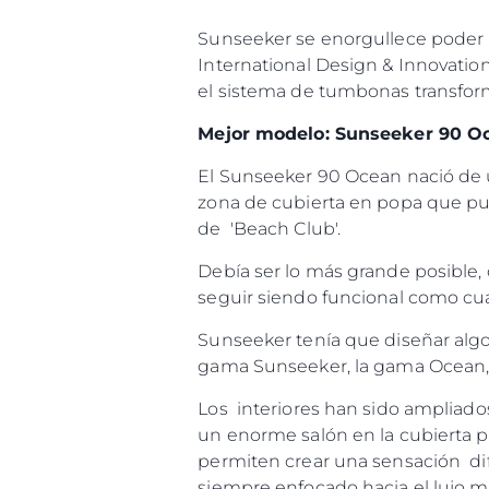
Información
Sunseeker se enorgullece poder a
Mapa
International Design & Innovatio
Contacto
el sistema de tumbonas transfor
Preferencias De Co
Mejor modelo: Sunseeker 90 O
El Sunseeker 90 Ocean nació de u
zona de cubierta en popa que pudi
de 'Beach Club'.
Debía ser lo más grande posible,
seguir siendo funcional como cua
Sunseeker tenía que diseñar algo 
gama Sunseeker, la gama Ocean, 
Los interiores han sido ampliad
un enorme salón en la cubierta pr
permiten crear una sensación dife
siempre enfocado hacia el lujo m