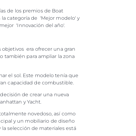
es Somos?
ías de los premios de Boat
ge
la categoría de 'Mejor modelo' y
ejor 'Innovación del año'.
 objetivos era ofrecer una gran
ón
ro también para ampliar la zona
s Somos?
o
ar el sol. Este modelo tenía que
 Vida
gran capacidad de combustible.
a decisión de crear una nueva
u Embarcación
nhattan y Yacht.
 totalmente novedoso, así como
cipal y un mobiliario de diseño
 la selección de materiales está