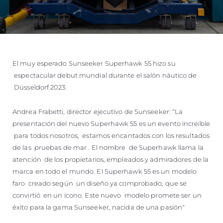
El muy esperado Sunseeker Superhawk 55 hizo su
espectacular debut mundial durante el salón náutico de
Düsseldorf 2023.
Andrea Frabetti, director ejecutivo de Sunseeker: “La
presentación del nuevo Superhawk 55 es un evento increíble
para todos nosotros, estamos encantados con los resultados
de las pruebas de mar . El nombre de Superhawk llama la
atención de los propietarios, empleados y admiradores de la
marca en todo el mundo. El Superhawk 55 es un modelo
faro creado según un diseño ya comprobado, que se
convirtió en un ícono. Este nuevo modelo promete ser un
éxito para la gama Sunseeker, nacida de una pasión"