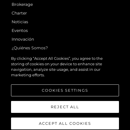
Brokerage
Charter
Noticias
Eventos
Innovación
¿Quiénes Somos?
El Equipo
By clicking “Accept All Cookies”, you agree to the
storing of cookies on your device to enhance site
Estilo De Vida
navigation, analyze site usage, and assist in our
Historia
marketing efforts.
Valore Su Embarcación
COOKIES SETTINGS
REJECT ALL
ACCEPT ALL COOKIES
© 2026 Sunseeker London Group.Reservados todos los derechos.