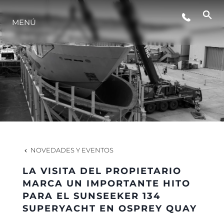
EVENTOS
MENÚ
ESTILO DE VIDA
INNOVACIÓN
¿QUIÉNES SOMOS?
NOVEDADES Y EVENTOS
EL EQUIPO
LA VISITA DEL PROPIETARIO
MARCA UN IMPORTANTE HITO
PARA EL SUNSEEKER 134
HISTORIA
SUPERYACHT EN OSPREY QUAY