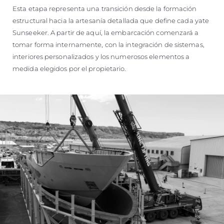
Esta etapa representa una transición desde la formación
estructural hacia la artesanía detallada que define cada yate
Sunseeker. A partir de aquí, la embarcación comenzará a
tomar forma internamente, con la integración de sistemas,
interiores personalizados y los numerosos elementos a
medida elegidos por el propietario.