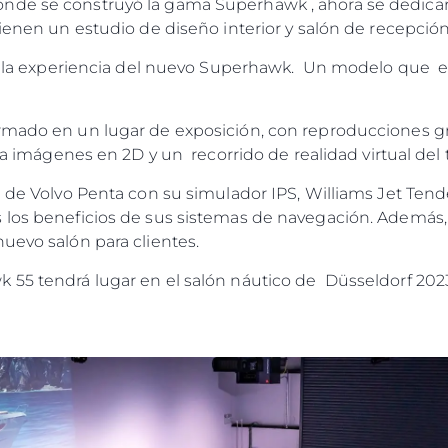
de se construyó la gama Superhawk , ahora se dedicará
tienen un estudio de diseño interior y salón de recepció
to: la experiencia del nuevo Superhawk. Un modelo que 
rmado en un lugar de exposición, con reproducciones g
da a imágenes en 2D y un recorrido de realidad virtual d
o de Volvo Penta con su simulador IPS, Williams Jet Tend
los beneficios de sus sistemas de navegación. Además, l
nuevo salón para clientes.
 55 tendrá lugar en el salón náutico de Düsseldorf 202