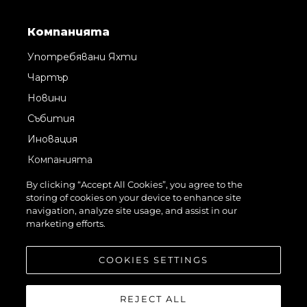
Компанията
Употребявани Яхти
Чартър
Новини
Събития
Иновация
Компанията
Екипът
By clicking “Accept All Cookies”, you agree to the
storing of cookies on your device to enhance site
Лайфстайл
navigation, analyze site usage, and assist in our
Наследство
marketing efforts.
Оценете Вашата Яхта
COOKIES SETTINGS
REJECT ALL