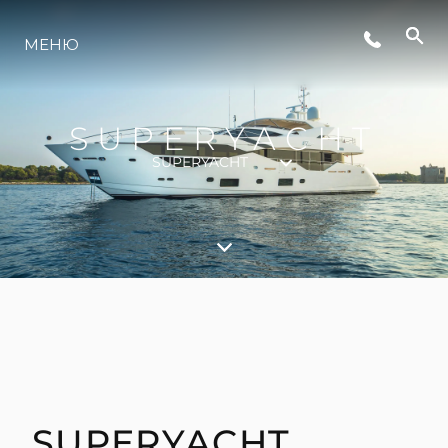
СЪБИТИЯ
МЕНЮ
ЛАЙФСТАЙЛ
SUPERYACHT
SUPERYACHT
ИНОВАЦИЯ
КОМПАНИЯТА
ЕКИПЪТ
НАСЛЕДСТВО
SUPERYACHT