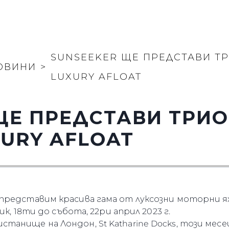
SUNSEEKER ЩЕ ПРЕДСТАВИ ТР
ОВИНИ
>
LUXURY AFLOAT
ЩЕ ПРЕДСТАВИ ТРИО
URY AFLOAT
 представим красива гама от луксозни моторни
ик, 18ти до събота, 22ри април 2023 г.
анище на Лондон, St Katharine Docks, този месе