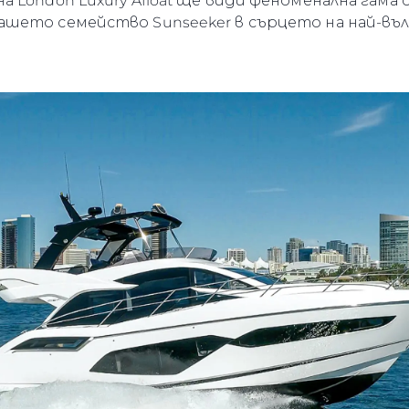
London Luxury Afloat ще види феноменална гама о
шето семейство Sunseeker в сърцето на най-вълн