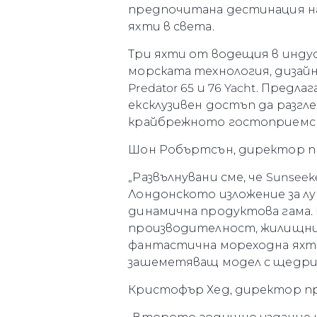
предпочитана дестинация на
яхти в света.
Три яхти от водещия в инду
морската технология, дизайн 
Predator 65 и 76 Yacht. Предл
ексклузивен достъп да разгл
крайбрежното гостоприемс
Шон Робъртсън, директор про
„Развълнувани сме, че Sunsee
Лондонското изложение за л
динамична продуктова гама. 
производителност, жилищни п
фантастична мореходна яхта
зашеметяващ модел с щедри 
Кристофър Хед, директор про