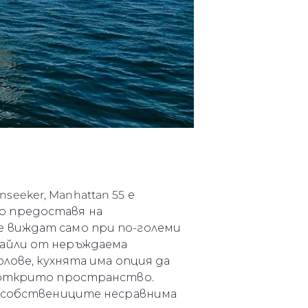
eker, Manhattan 55 е
о предоставя на
е виждат само при по-големи
тайли от неръждаема
лове, кухнята има опция да
м открито пространство.
а собствениците несравнима