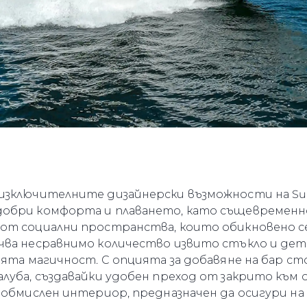
зключителните дизайнерски възможности на Sunse
добри комфорта и плаването, като същевременн
от социални пространства, които обикновено с
чва несравнимо количество извито стъкло и де
оята магичност. С опцията за добавяне на бар сто
алуба, създавайки удобен преход от закрито къ
о обмислен интериор, предназначен да осигури н