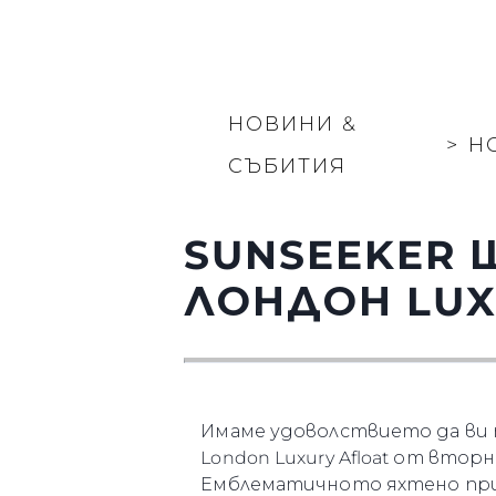
НОВИНИ &
>
Н
СЪБИТИЯ
SUNSEEKER 
ЛОНДОН LUX
Имаме удоволствието да ви
London Luxury Afloat от вторн
Емблематичното яхтено прист