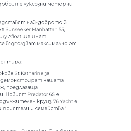
-добрите луксозни моторни
редставят най-доброто в
 Sunseeker Manhattan 55,
ury Afloat ще имат
се възползват максимално от
ментира:
ове St Katharine за
ти демонстрират нашата
дж, предлагаща
 Новият Predator 65 е
ължителен круиз. 76 Yacht е
 приятели и семейства.“