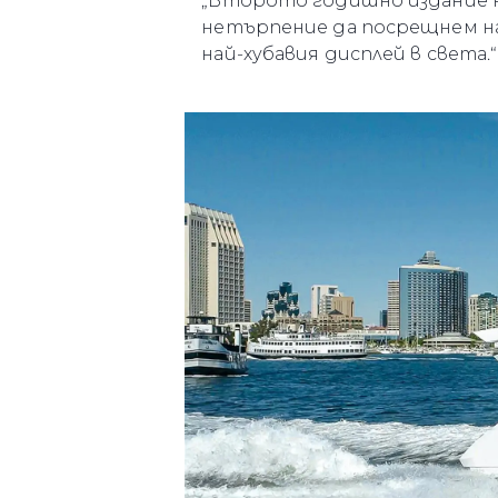
„Второто годишно издание на 
нетърпение да посрещнем на
най-хубавия дисплей в света.“