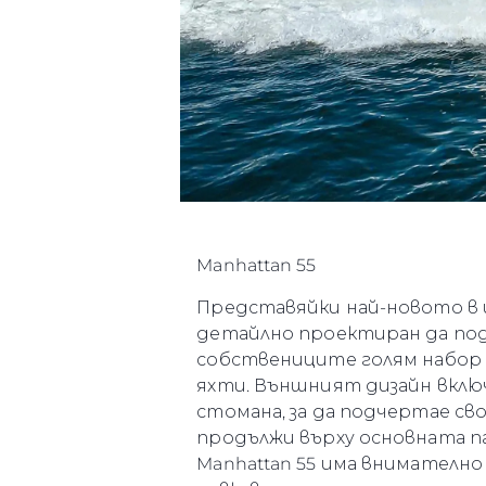
Manhattan 55
Представяйки най-новото в и
детайлно проектиран да по
собствениците голям набор 
яхти. Външният дизайн вклю
стомана, за да подчертае св
продължи върху основната п
Manhattan 55 има внимателн