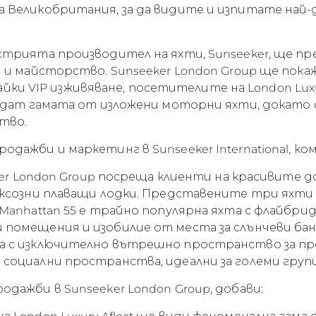
 Великобритания, за да видите и изпитате най
стрията производител на яхти, Sunseeker, ще п
и майсторство. Sunseeker London Group ще покаже
агайки VIP изживяване, посетителите на London Lux
едат гамата от изложени моторни яхти, докато 
тво.
дажби и маркетинг в Sunseeker International, ко
ker London Group посреща клиенти на красивите док
уксозни плаващи лодки. Представените три ях
Manhattan 55 е трайно популярна яхта с флайбри
омещения и изобилие от места за слънчеви бани.
 с изключително вътрешно пространство за прод
социални пространства, идеални за големи групи
дажби в Sunseeker London Group, добави: