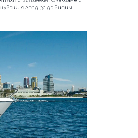
т яхти Sunseeker. Очакваме с
уващия град, за да видим