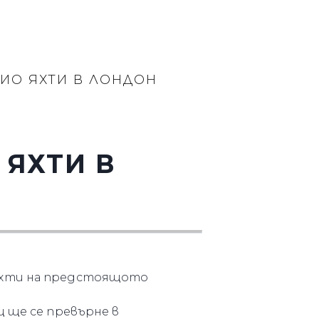
ИО ЯХТИ В ЛОНДОН
 ЯХТИ В
 яхти на предстоящото
ц ще се превърне в