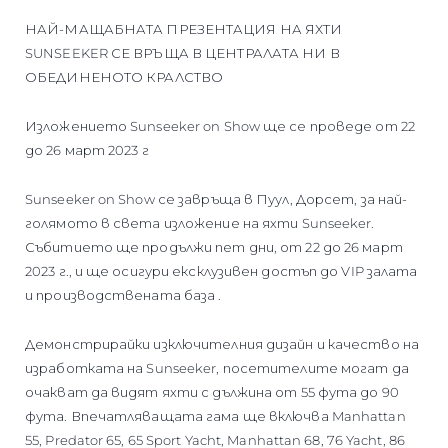
ОЦЕНЕТЕ ВАШАТА ЯХТА
НАЙ-МАЩАБНАТА ПРЕЗЕНТАЦИЯ НА ЯХТИ
SUNSEEKER СЕ ВРЪЩА В ЦЕНТРАЛАТА НИ В
ОБЕДИНЕНОТО КРАЛСТВО
Изложението Sunseeker on Show ще се проведе от 22
до 26 март 2023 г
Sunseeker on Show се завръща в Пуул, Дорсет, за най-
голямото в света изложение на яхти Sunseeker.
Събитието ще продължи пет дни, от 22 до 26 март
2023 г., и ще осигури ексклузивен достъп до VIP залата
и производствената база .
Демонстрирайки изключителния дизайн и качество на
изработката на Sunseeker, посетителите могат да
очакват да видят яхти с дължина от 55 фута до 90
фута. Впечатляващата гама ще включва Manhattan
55, Predator 65, 65 Sport Yacht, Manhattan 68, 76 Yacht, 86