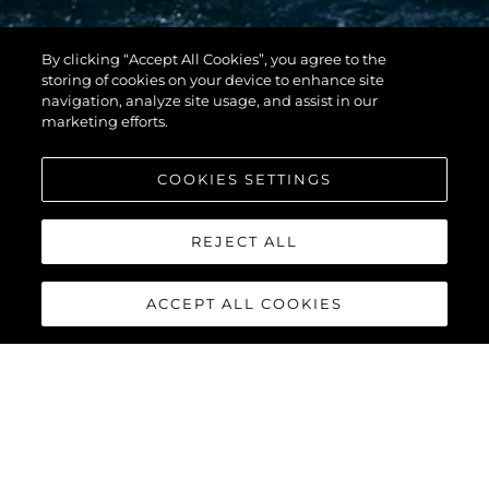
By clicking “Accept All Cookies”, you agree to the
storing of cookies on your device to enhance site
navigation, analyze site usage, and assist in our
marketing efforts.
COOKIES SETTINGS
REJECT ALL
Пълният състав на Sunseeker on Show включва:
Superhawk 55 – Дебют в Обединеното кралство
ACCEPT ALL COOKIES
Manhattan 55
Predator 65
65 Sport Yacht
Manhattan 68
76 Yacht
86 Yacht
88 Yacht