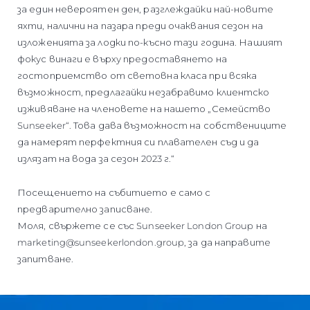
за един невероятен ден, разглеждайки най-новите
яхти, налични на пазара преди очаквания сезон на
изложенията за лодки по-късно тази година. Нашият
фокус винаги е върху предоставянето на
гостоприемство от световна класа при всяка
възможност, предлагайки незабравимо клиентско
изживяване на членовете на нашето „Семейство
Sunseeker“. Това дава възможност на собствениците
да намерят перфектния си плавателен съд и да
излязат на вода за сезон 2023 г.“
Посещението на събитието е само с
предварително записване.
Моля, свържете се със Sunseeker London Group на
marketing@sunseekerlondon.group, за да направите
запитване.