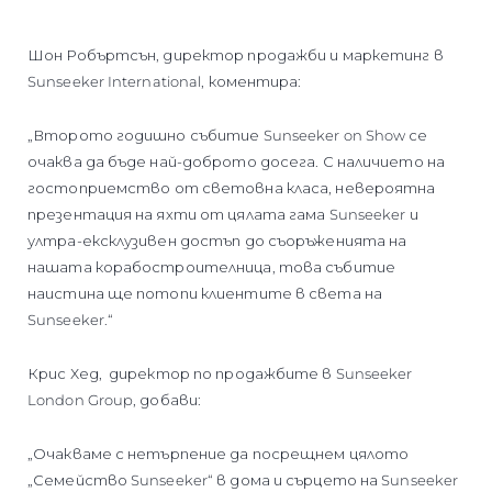
Шон Робъртсън, директор продажби и маркетинг в
Sunseeker International, коментира:
„Второто годишно събитие Sunseeker on Show се
очаква да бъде най-доброто досега. С наличието на
гостоприемство от световна класа, невероятна
презентация на яхти от цялата гама Sunseeker и
ултра-ексклузивен достъп до съоръженията на
нашата корабостроителница, това събитие
наистина ще потопи клиентите в света на
Sunseeker.“
Крис Хед, директор по продажбите в Sunseeker
London Group, добави:
„Очакваме с нетърпение да посрещнем цялото
„Семейство Sunseeker“ в дома и сърцето на Sunseeker