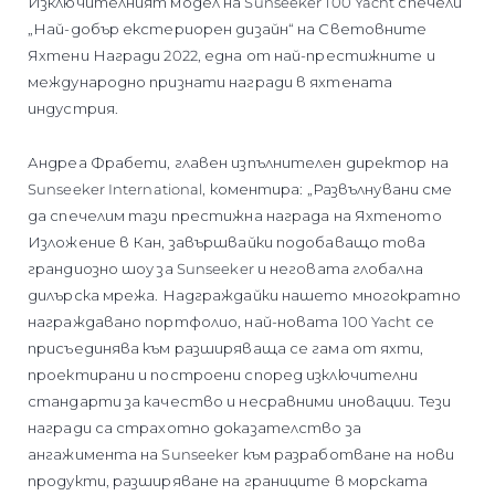
Изключителният модел на Sunseeker 100 Yacht спечели
„Най-добър екстериорен дизайн“ на Световните
Яхтени Награди 2022, една от най-престижните и
международно признати награди в яхтената
индустрия.
Андреа Фрабети, главен изпълнителен директор на
Sunseeker International, коментира: „Развълнувани сме
да спечелим тази престижна награда на Яхтеното
Изложение в Кан, завършвайки подобаващо това
грандиозно шоу за Sunseeker и неговата глобална
дилърска мрежа. Надграждайки нашето многократно
награждавано портфолио, най-новата 100 Yacht се
присъединява към разширяваща се гама от яхти,
проектирани и построени според изключителни
стандарти за качество и несравними иновации. Тези
награди са страхотно доказателство за
ангажимента на Sunseeker към разработване на нови
продукти, разширяване на границите в морската