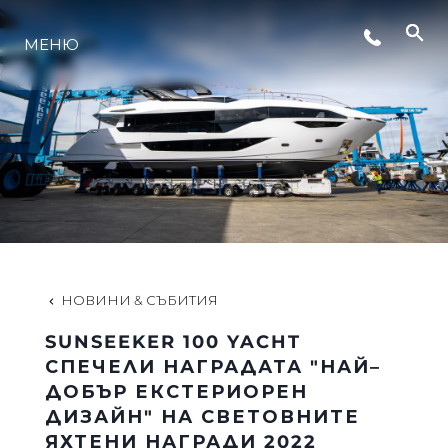
СЪБИТИЯ
МЕНЮ
ЛАЙФСТАЙЛ
ИНОВАЦИЯ
КОМПАНИЯТА
НОВИНИ & СЪБИТИЯ
ЕКИПЪТ
SUNSEEKER 100 YACHT
СПЕЧЕЛИ НАГРАДАТА "НАЙ–
ДОБЪР ЕКСТЕРИОРЕН
НАСЛЕДСТВО
ДИЗАЙН" НА СВЕТОВНИТЕ
ЯХТЕНИ НАГРАДИ 2022