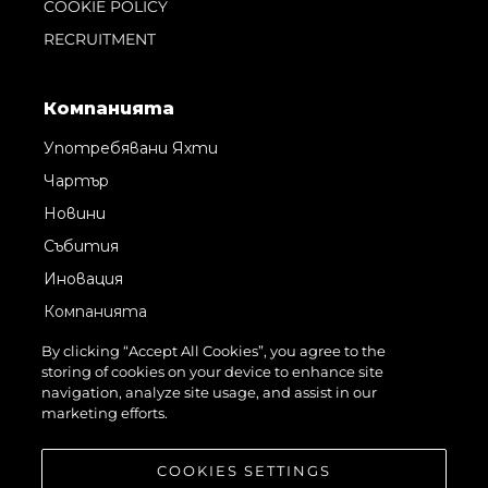
COOKIE POLICY
RECRUITMENT
Компанията
Употребявани Яхти
Чартър
Новини
Събития
Иновация
Компанията
Екипът
By clicking “Accept All Cookies”, you agree to the
storing of cookies on your device to enhance site
Лайфстайл
navigation, analyze site usage, and assist in our
Наследство
marketing efforts.
Оценете Вашата Яхта
COOKIES SETTINGS