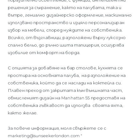
решения за съхранение, както на палубата, така и
вътре, гениално дизайнерско оформление, маскимално
използвано пространство и изцяло персонализиран
избор на мебели, според нуждите на собственика.
Всичко, от възглавници, разположени върху луксозно
спално бельо, до ръчно шита тапицерия, осигурява
изобилие от комфорт на борда.
С опцията за добавяне на бар столове, кухнята се
простира на основната палуба, на разположение на
собственика, който да се наслади на коктейла си.
Плавен преход от закритата към външната част,
обмисленият дизайн на Manhattan 55 предоставя на
собственика гъвкавост да използва своята яхта,
както желае.
За повече информация, моля свържете се с
marketing@sunseekerlondon.com "