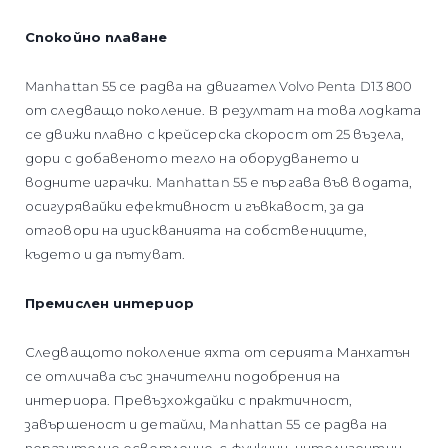
Спокойно плаване
Manhattan 55 се радва на двигател Volvo Penta D13 800
от следващо поколение. В резултат на това лодката
се движи плавно с крейсерска скорост от 25 възела,
дори с добавеното тегло на оборудването и
водните играчки. Manhattan 55 е пъргава във водата,
осигурявайки ефективност и гъвкавост, за да
отговори на изискванията на собствениците,
където и да пътуват.
Премислен интериор
Следващото поколение яхта от серията Манхатън
се отличава със значителни подобрения на
интериора. Превъзхождайки с практичност,
завършеност и детайли, Manhattan 55 се радва на
поразително осветление, с функции, интелигентни