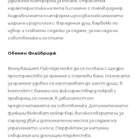
удължена платформа за къпане, страхотна
характеристика на яхта Sunseeker с такъв размер.
Хидравличната платформа използва максималната
ширина и разполага с вградения душ, барбекю по
избор и сгъваеми седалки за сядане, за наслада на
собственика и гостите.
Обемен Флайбридж
Вълнуващият Flybridge може да се похвали с щедро
пространство за хранене и слънчеви бани. На масата
за хранене удобно се настаняват до шест души, в
комплект с бимини или фиксиран твърд покрив с
прибиращ се сенник, в зависимост от
предпочитанията на собственика. Допълнителните
функции включват мокър бар, високоговорители за
съраунд звук и допълнителни места за сядане на
упралението, и носа. Перфектен за интимни
събирания или зрелищни тържества.