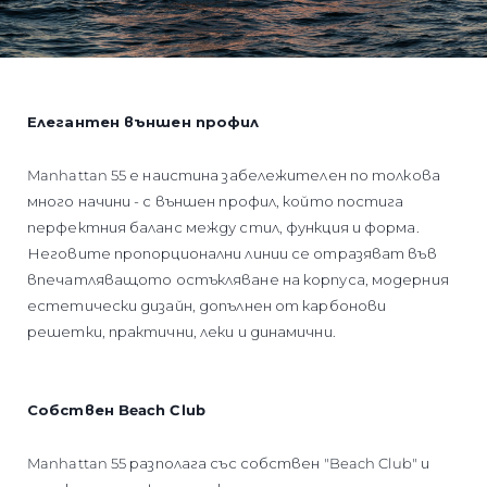
Елегантен външен профил
Manhattan 55 е наистина забележителен по толкова
много начини - с външен профил, който постига
перфектния баланс между стил, функция и форма.
Неговите пропорционални линии се отразяват във
впечатляващото остъкляване на корпуса, модерния
естетически дизайн, допълнен от карбонови
решетки, практични, леки и динамични.
Собствен Beach Club
Manhattan 55 разполага със собствен "Beach Club" и