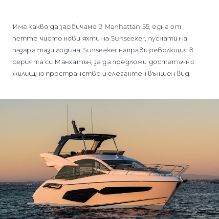
ОЦЕНЕТЕ ВАШАТА ЯХТА
Има какво да заобичаме в Manhattan 55, една от
петте чисто нови яхти на Sunseeker, пуснати на
пазара тази година. Sunseeker направи революция в
серията си Манхатън, за да предложи достатъчно
жилищно пространство и елегантен външен вид.