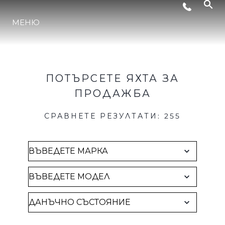
Brokerage
СЪБИТИЯ
МЕНЮ
ЛАЙФСТАЙЛ
ПОТЪРСЕТЕ ЯХТА ЗА
ИНОВАЦИЯ
ПРОДАЖБА
СРАВНЕТЕ РЕЗУЛТАТИ
:
255
КОМПАНИЯТА
ЕКИПЪТ
НАСЛЕДСТВО